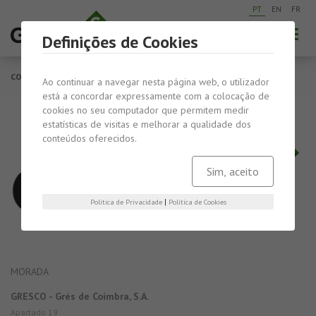
PT
EN
FR
Togg
Definições de Cookies
navig
CONTACTOS
Ao continuar a navegar nesta página web, o utilizador
está a concordar expressamente com a colocação de
cookies no seu computador que permitem medir
estatísticas de visitas e melhorar a qualidade dos
conteúdos oferecidos.
Sim, aceito
|
Política de Privacidade
Política de Cookies
MORADA
GRESCO - Grés de Coimbra, S.A.
Apartado 19