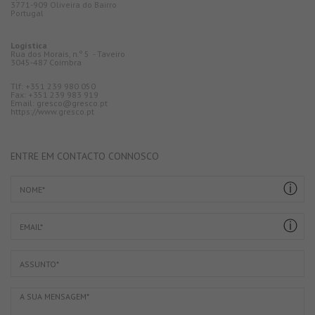
3771-909 Oliveira do Bairro
Portugal
Logística
Rua dos Morais, n.º 5 - Taveiro
3045-487 Coimbra
Tlf: +351 239 980 050
Fax: +351 239 983 919
Email: gresco@gresco.pt
https://www.gresco.pt
ENTRE EM CONTACTO CONNOSCO
ⓘ
ⓘ