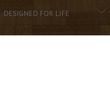
DESIGNED FOR LIFE
ENTREPRISE
Fondée en 1990, Gresco produit des revêtements de sol et muraux
céramiques, en pariant sur la rigueur et la qualité de tous ses produits.
Gresco garantit un choix rigoureux des matières premières qui, allié au
design et à la connaissance et à l\'implication de ses collaborateurs, la
situent à une place privilégiée sur les marchés national et international.
Les produits Gresco, produits exclusivement en pâte blanche, représentent
une évolution permettant de créer des atmosphères magnifiques,
modernes et durables grâce aux nouveaux formats, couleurs et textures
avec une finition supérieure.
Gresco fait partie du groupe INDOB - Sociedade Gestora de Participações,
S.A., un groupe économique de référence dans le monde de la céramique
et d\'autres secteurs d\'activité.